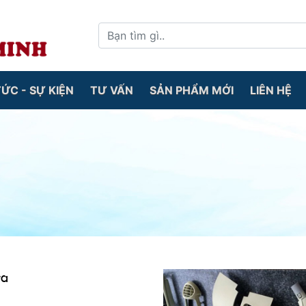
TỨC - SỰ KIỆN
TƯ VẤN
SẢN PHẨM MỚI
LIÊN HỆ
ựa